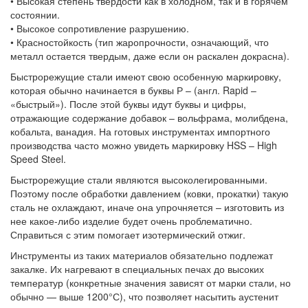
• Высокая степень твердости как в холодном, так и в горячем
состоянии.
• Высокое сопротивление разрушению.
• Красностойкость (тип жаропрочности, означающий, что
металл остается твердым, даже если он раскален докрасна).
Быстрорежущие стали имеют свою особенную маркировку,
которая обычно начинается в буквы Р – (англ. Rapid –
«быстрый»). После этой буквы идут буквы и цифры,
отражающие содержание добавок – вольфрама, молибдена,
кобальта, ванадия. На готовых инструментах импортного
производства часто можно увидеть маркировку HSS – High
Speed Steel.
Быстрорежущие стали являются высоколегированными.
Поэтому после обработки давлением (ковки, прокатки) такую
сталь не охлаждают, иначе она упрочняется – изготовить из
нее какое-либо изделие будет очень проблематично.
Справиться с этим помогает изотермический отжиг.
Инструменты из таких материалов обязательно подлежат
закалке. Их нагревают в специальных печах до высоких
температур (конкретные значения зависят от марки стали, но
обычно — выше 1200°С), что позволяет насытить аустенит